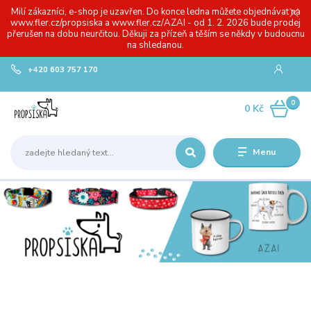
Milí zákazníci, e-shop je uzavřen. Do konce ledna můžete objednávat na
www.fler.cz/propsiska a www.fler.cz/AZAI - od 1. 2. 2026 bude prodej
přerušen na dobu neurčitou. Děkuji za přízeň a těším se někdy v budoucnu
na shledanou.
+420 603 757 170
0
0 Kč
Menu