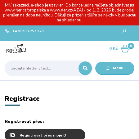
Milí zákazníci, e-shop je uzavřen. Do konce ledna můžete objednávat na
www.fler.cz/propsiska a www.fler.cz/AZAI - od 1. 2. 2026 bude prodej
přerušen na dobu neurčitou. Děkuji za přízeň a těším se někdy v budoucnu
na shledanou.
+420 603 757 170
0
0 Kč
Menu
Registrace
Registrovat přes:
Registrovat přes mojeID