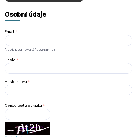
Osobní údaje
Email
*
Např. petrnovak@seznam.cz
Heslo
*
Heslo znovu
*
Opište text z obrázku
*