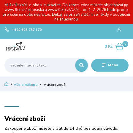
Milí zákazníci, e-shop je uzavřen. Do konce ledna můžete objednávat na
www.fler.cz/propsiska a www.fler.cz/AZAI - od 1. 2. 2026 bude prodej
přerušen na dobu neurčitou. Děkuji za přízeň a těším se někdy v budoucnu
na shledanou.
+420 603 757 170
0
0 Kč
Menu
Vše o nákupu
Vrácení zboží
Vrácení zboží
Zakoupené zboží můžete vrátit do 14 dnů bez udání důvodu.