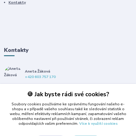
Kontakty
Kontakty
Aneta Žáková
+420 603 757 170
anet@propsiska.cz
🍪 Jak byste rádi své cookies?
Soubory cookies používáme ke správnému fungování našeho e-
shopu a v případě vašeho souhlasu také ke sledování statistik o
webu, měření efektivity reklamních kampaní, zapamatování vašeho
oblíbeného nastavení při používání stránek, či zobrazení reklam
odpovídajících vašim preferencím.
Více k využití cookies
Upravit sběr cookies.