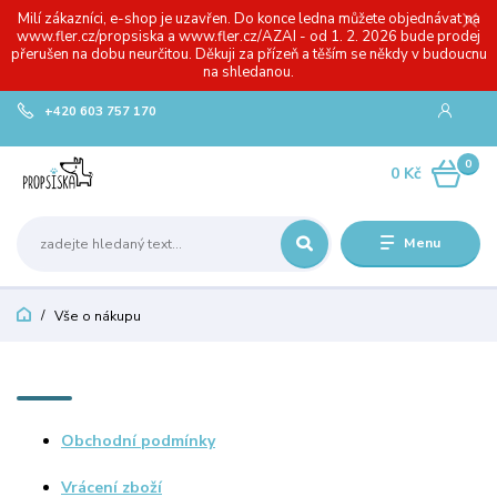
Milí zákazníci, e-shop je uzavřen. Do konce ledna můžete objednávat na
www.fler.cz/propsiska a www.fler.cz/AZAI - od 1. 2. 2026 bude prodej
přerušen na dobu neurčitou. Děkuji za přízeň a těším se někdy v budoucnu
na shledanou.
+420 603 757 170
0
0 Kč
Menu
Vše o nákupu
Obchodní podmínky
Vrácení zboží