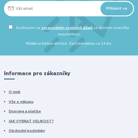
Přihlásit se
Souhlasím se
zpracováním osobních údajů
za účelem rozesílky
newsletteru.
Můžete se kdykoli odhlásit. Zasíláme jednou za 14 dní.
Informace pro zákazníky
O mně
Vše o nákupu
Doprava a platba
JAK VYBRAT VELIKOST?
Obchodní podmínky