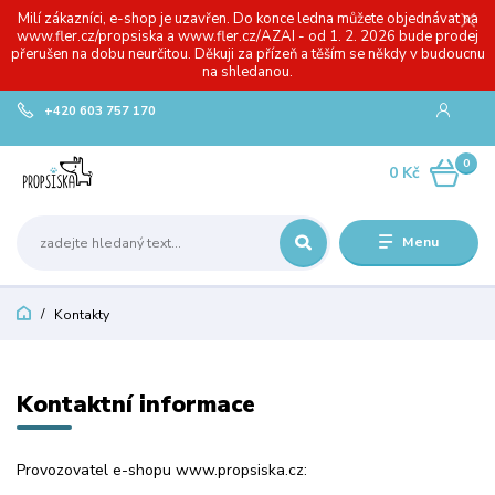
Milí zákazníci, e-shop je uzavřen. Do konce ledna můžete objednávat na
www.fler.cz/propsiska a www.fler.cz/AZAI - od 1. 2. 2026 bude prodej
přerušen na dobu neurčitou. Děkuji za přízeň a těším se někdy v budoucnu
na shledanou.
+420 603 757 170
0
0 Kč
Menu
Kontakty
Kontaktní informace
Provozovatel e-shopu www.propsiska.cz: