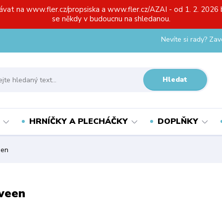
ávat na www.fler.cz/propsiska a www.fler.cz/AZAI - od 1. 2. 2026 
se někdy v budoucnu na shledanou.
Nevíte si rady? Zav
Hledat
HRNÍČKY A PLECHÁČKY
DOPLŇKY
een
ween