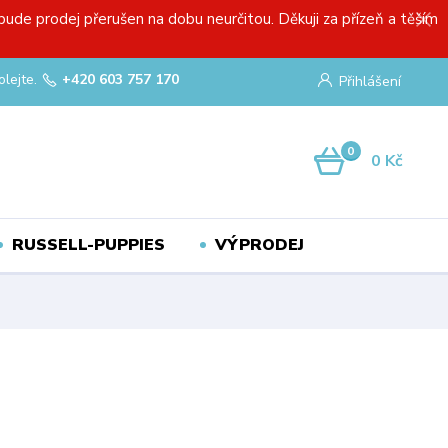
bude prodej přerušen na dobu neurčitou. Děkuji za přízeň a těším
olejte.
+420 603 757 170
Přihlášení
0
0 Kč
RUSSELL-PUPPIES
VÝPRODEJ