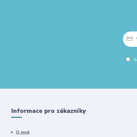
So
Informace pro zákazníky
O mně