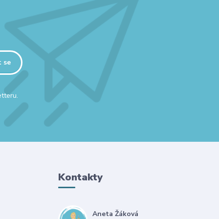
t se
tteru.
Kontakty
Aneta Žáková