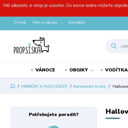
Milí zákazníci, e-shop je uzavřen. Do konce ledna můžete objedn
O mně
Vše o nákupu
Kontakty
VÁNOCE
OBOJKY
VODÍTKA
HRNÍČKY A PLECHÁČKY
Keramické hrnky
Hallow
Hallo
Potřebujete poradit?