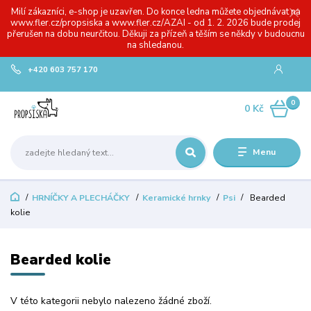
Milí zákazníci, e-shop je uzavřen. Do konce ledna můžete objednávat na
www.fler.cz/propsiska a www.fler.cz/AZAI - od 1. 2. 2026 bude prodej
přerušen na dobu neurčitou. Děkuji za přízeň a těším se někdy v budoucnu
na shledanou.
+420 603 757 170
0
0 Kč
Menu
HRNÍČKY A PLECHÁČKY
Keramické hrnky
Psi
Bearded
kolie
Bearded kolie
V této kategorii nebylo nalezeno žádné zboží.