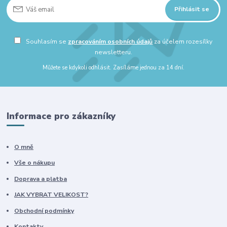
Přihlásit se
Souhlasím se
zpracováním osobních údajů
za účelem rozesílky
newsletteru.
Můžete se kdykoli odhlásit. Zasíláme jednou za 14 dní.
Informace pro zákazníky
O mně
Vše o nákupu
Doprava a platba
JAK VYBRAT VELIKOST?
Obchodní podmínky
Kontakty