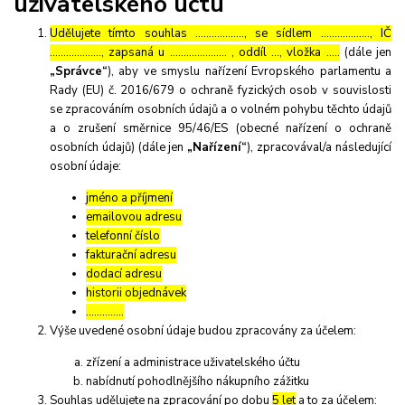
uživatelského účtu
Udělujete tímto souhlas ……………..., se sídlem ………………, IČ
………………., zapsaná u ………………… , oddíl …, vložka …..
(dále jen
„Správce“
), aby ve smyslu nařízení Evropského parlamentu a
Rady (EU) č. 2016/679 o ochraně fyzických osob v souvislosti
se zpracováním osobních údajů a o volném pohybu těchto údajů
a o zrušení směrnice 95/46/ES (obecné nařízení o ochraně
osobních údajů) (dále jen
„Nařízení“
), zpracovával/a následující
osobní údaje:
jméno a příjmení
emailovou adresu
telefonní číslo
fakturační adresu
dodací adresu
historii objednávek
…………..
Výše uvedené osobní údaje budou zpracovány za účelem:
zřízení a administrace uživatelského účtu
nabídnutí pohodlnějšího nákupního zážitku
Souhlas udělujete na zpracování po dobu
5 let
a to za účelem: