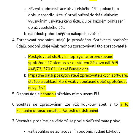
zřízení a administrace uživatelského účtu, pokud tuto
dobu neprodloužíte. K prodloužení dochází aktivním
využíváním uživatelského účtu, čili při každém přihlášení
do uživatelského účtu
nabídnutí pohodlnějšího nákupního zážitku
Zpracování osobních údajů je prováděno Správcem osobních
údajů, osobní údaje však mohou zpracovávat i tito zpracovatelé:
Poskytovatel služby Eshop-rychle, provozované
společností Golemos s.r.o., sídlem Zátkovo nábřeží
448/73, 370 01, České Budějovice
Případně další poskytovatelé zpracovatelských softwarů,
služeb a aplikací, které však v současné době společnost
nevyužívá.
Osobní údaje
nebudou
předány mimo území EU.
Souhlas se zpracováním lze vzít kdykoliv zpět, a to
a to
zasláním dopisu, emailu s žádostí o odstranění
.
Vezměte, prosíme, na vědomí, že podle Nařízení máte právo:
vzít souhlas se zpracováním osobních údajů kdykoliv