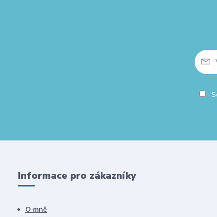
So
Informace pro zákazníky
O mně