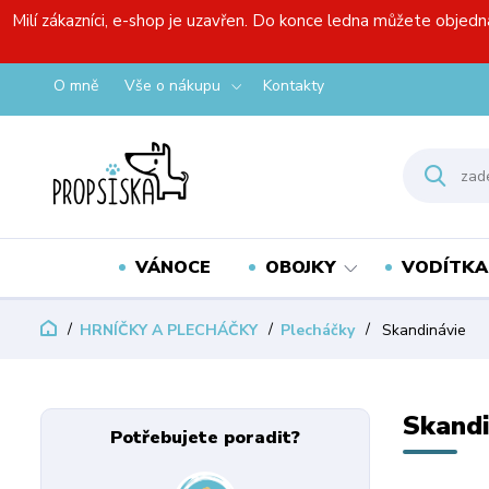
Milí zákazníci, e-shop je uzavřen. Do konce ledna můžete objedn
O mně
Vše o nákupu
Kontakty
VÁNOCE
OBOJKY
VODÍTKA
HRNÍČKY A PLECHÁČKY
Plecháčky
Skandinávie
Skandi
Potřebujete poradit?