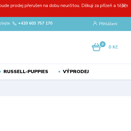
bude prodej přerušen na dobu neurčitou. Děkuji za přízeň a těším
olejte.
+420 603 757 170
Přihlášení
0
0 Kč
RUSSELL-PUPPIES
VÝPRODEJ