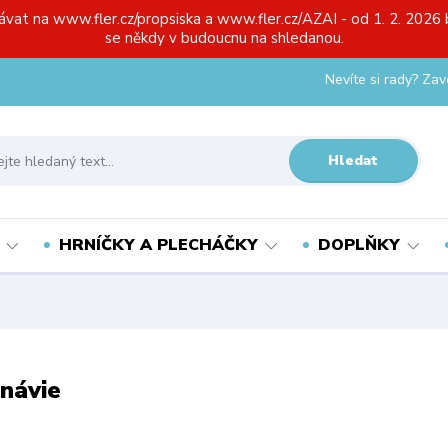
ávat na www.fler.cz/propsiska a www.fler.cz/AZAI - od 1. 2. 2026 
se někdy v budoucnu na shledanou.
Nevíte si rady? Zav
Hledat
HRNÍČKY A PLECHÁČKY
DOPLŇKY
návie