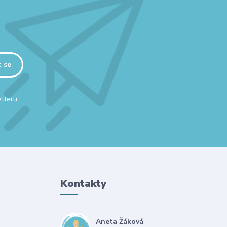
t se
tteru.
Kontakty
Aneta Žáková