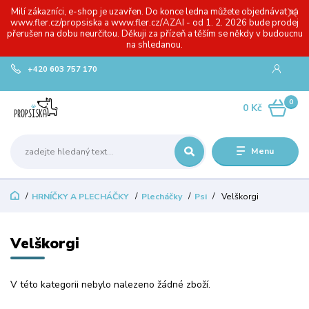
Milí zákazníci, e-shop je uzavřen. Do konce ledna můžete objednávat na
www.fler.cz/propsiska a www.fler.cz/AZAI - od 1. 2. 2026 bude prodej
přerušen na dobu neurčitou. Děkuji za přízeň a těším se někdy v budoucnu
na shledanou.
+420 603 757 170
0
0 Kč
Menu
HRNÍČKY A PLECHÁČKY
Plecháčky
Psi
Velškorgi
Velškorgi
V této kategorii nebylo nalezeno žádné zboží.